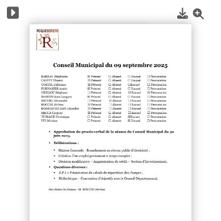
1
/
5