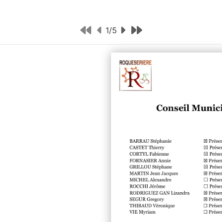
1
/
5