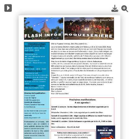
1
/
4