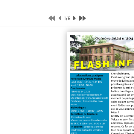
1
/
8