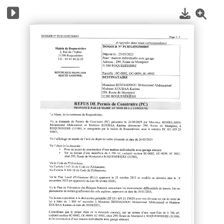
1
/
4