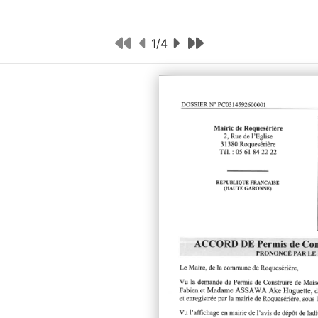
1
/
4