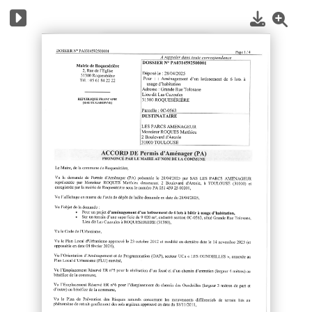
1
/
4