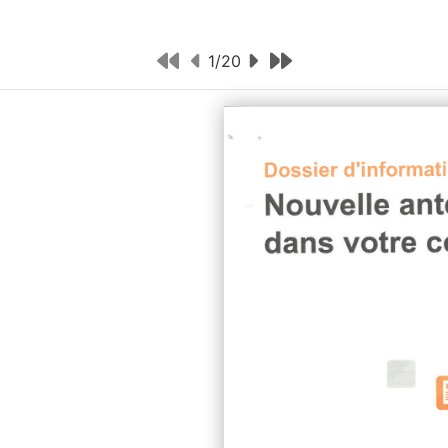
1
/
20